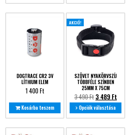
AKCIÓ!
DOGTRACE CR2 3V
SZÖVET NYAKÖRVSZÍJ
LÍTHIUM ELEM
TÖBBFÉLE SZÍNBEN
25MM X 75CM
1 400
Ft
3 490
Ft
3 489
Ft
Kosárba teszem
Opciók választása