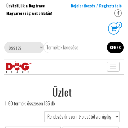
Skip
Üdvözöljük a Dogtrace
Bejelentkezés / Regisztráció
to
Magyarország weboldalán!
the
content
0
KERES
Toggle
navigati
Üzlet
1–60 termék, összesen 135 db