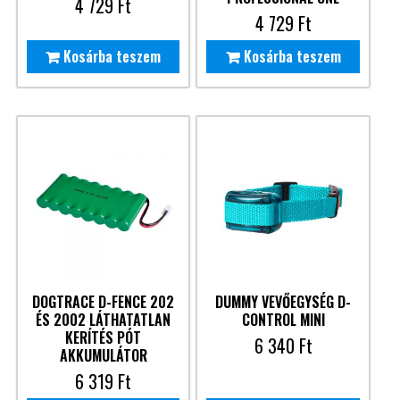
4 729
Ft
4 729
Ft
Kosárba teszem
Kosárba teszem
DOGTRACE D-FENCE 202
DUMMY VEVŐEGYSÉG D-
ÉS 2002 LÁTHATATLAN
CONTROL MINI
KERÍTÉS PÓT
6 340
Ft
AKKUMULÁTOR
6 319
Ft