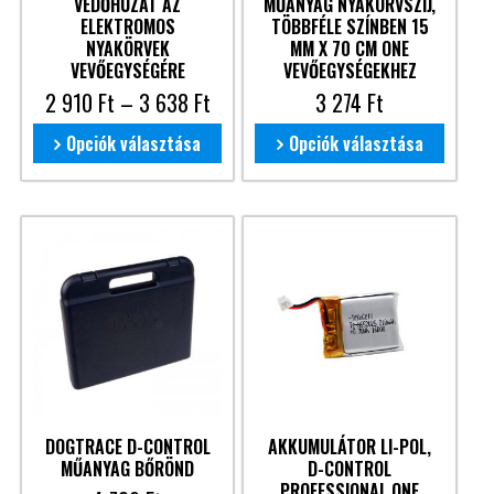
VÉDŐHUZAT AZ
MŰANYAG NYAKÖRVSZÍJ,
ELEKTROMOS
TÖBBFÉLE SZÍNBEN 15
NYAKÖRVEK
MM X 70 CM ONE
VEVŐEGYSÉGÉRE
VEVŐEGYSÉGEKHEZ
2 910
Ft
–
3 638
Ft
3 274
Ft
Opciók választása
Opciók választása
DOGTRACE D-CONTROL
AKKUMULÁTOR LI-POL,
MŰANYAG BŐRÖND
D-CONTROL
PROFESSIONAL ONE