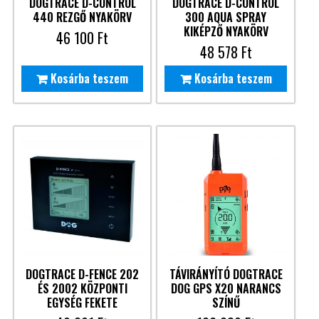
DOGTRACE D-CONTROL
DOGTRACE D-CONTROL
440 REZGŐ NYAKÖRV
300 AQUA SPRAY
KIKÉPZŐ NYAKÖRV
46 100
Ft
48 578
Ft
Kosárba teszem
Kosárba teszem
DOGTRACE D-FENCE 202
TÁVIRÁNYÍTÓ DOGTRACE
ÉS 2002 KÖZPONTI
DOG GPS X20 NARANCS
EGYSÉG FEKETE
SZÍNŰ