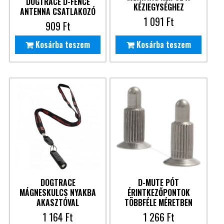
DOGTRACE D-FENCE
KÉZIEGYSÉGHEZ
ANTENNA CSATLAKOZÓ
1 091
Ft
909
Ft
Kosárba teszem
Kosárba teszem
DOGTRACE
D-MUTE PÓT
MÁGNESKULCS NYAKBA
ÉRINTKEZŐPONTOK
AKASZTÓVAL
TÖBBFÉLE MÉRETBEN
1 164
Ft
1 266
Ft