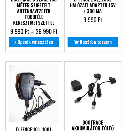
MÉTER SZIGETELT
HÁLÓZATI ADAPTER 15V
ANTENNAVEZETÉK
/ 300 MA
TÖBBFÉLE
9 990
Ft
KERESZTMETSZETTEL
9 990
Ft
–
26 990
Ft
Opciók választása
Kosárba teszem
DOGTRACE
AKKUMULÁTOR TÖLTŐ
D-FENCE 101, 1001