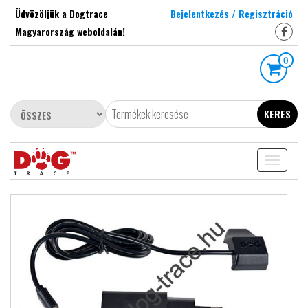
Skip
Üdvözöljük a Dogtrace
Bejelentkezés / Regisztráció
to
Magyarország weboldalán!
the
content
0
KERES
Toggle
navigati