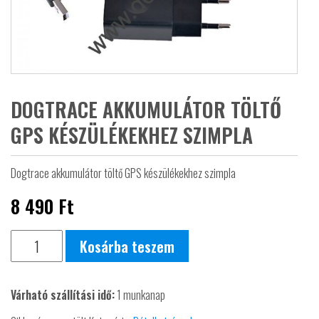
DOGTRACE AKKUMULÁTOR TÖLTŐ
GPS KÉSZÜLÉKEKHEZ SZIMPLA
Dogtrace akkumulátor töltő GPS készülékekhez szimpla
8 490
Ft
Dogtrace
Kosárba teszem
akkumulátor
töltő
Várható szállítási idő:
1 munkanap
GPS