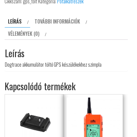
készülékekhez
Cikkszám:
gps_tölt
Kategória:
Pótalkatrészek
szimpla
mennyiség
LEÍRÁS
TOVÁBBI INFORMÁCIÓK
VÉLEMÉNYEK (0)
Leírás
Dogtrace akkumulátor töltő GPS készülékekhez szimpla
Kapcsolódó termékek