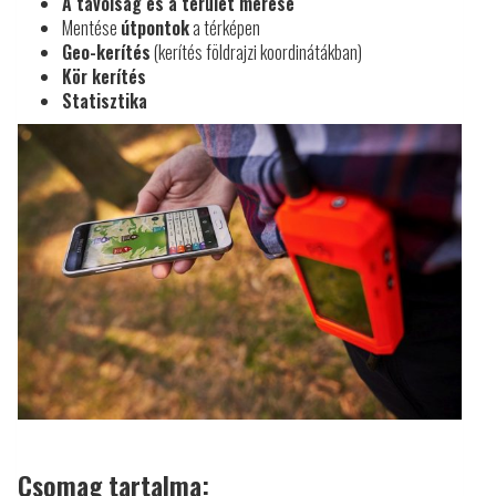
A távolság és a terület mérése
Mentése
útpontok
a térképen
Geo-kerítés
(kerítés földrajzi koordinátákban)
Kör kerítés
Statisztika
Csomag tartalma: