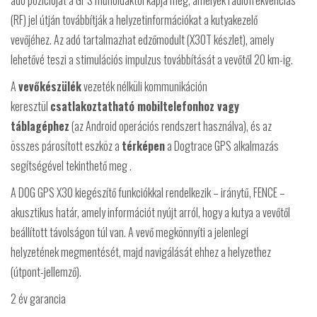
adó pozícióját a GPS műholdaktól kapja meg, amelyek rádiófrekvenciás
(RF) jel útján továbbítják a helyzetinformációkat a kutyakezelő
vevőjéhez. Az adó tartalmazhat edzőmodult (X30T készlet), amely
lehetővé teszi a stimulációs impulzus továbbítását a vevőtől 20 km-ig.
A
vevőkészülék
vezeték nélküli kommunikáción
keresztül
csatlakoztatható mobiltelefonhoz vagy
táblagéphez
(az Android operációs rendszert használva), és az
összes párosított eszköz a
térképen
a Dogtrace GPS alkalmazás
segítségével tekinthető meg .
A DOG GPS X30 kiegészítő funkciókkal rendelkezik – iránytű, FENCE –
akusztikus határ, amely információt nyújt arról, hogy a kutya a vevőtől
beállított távolságon túl van. A vevő megkönnyíti a jelenlegi
helyzetének megmentését, majd navigálását ehhez a helyzethez
(útpont-jellemző).
2 év garancia