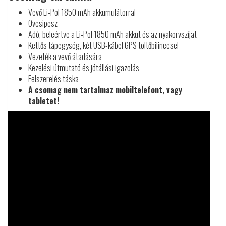
Vevő Li-Pol 1850 mAh akkumulátorral
Övcsipesz
Adó, beleértve a Li-Pol 1850 mAh akkut és az nyakörvszíjat
Kettős tápegység, két USB-kábel GPS töltőbilinccsel
Vezeték a vevő átadására
Kezelési útmutató és jótállási igazolás
Felszerelés táska
A csomag nem tartalmaz mobiltelefont, vagy
tabletet!