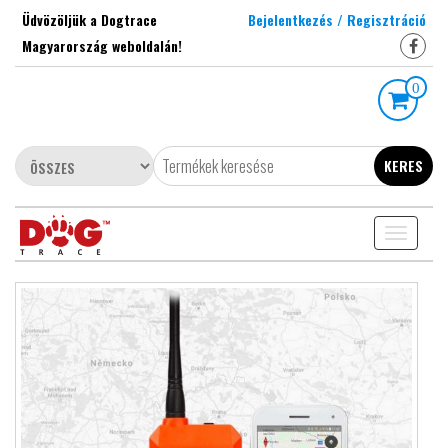
Skip
Üdvözöljük a Dogtrace
Bejelentkezés / Regisztráció
to
Magyarország weboldalán!
the
content
0
KERES
Toggle
navigati