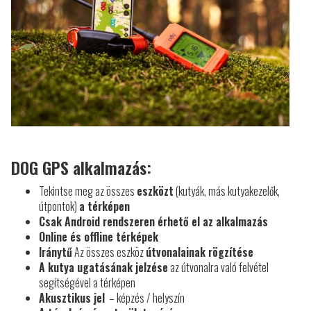
DOG GPS alkalmazás:
Tekintse meg az összes
eszközt
(kutyák, más kutyakezelők,
útpontok)
a térképen
Csak Android rendszeren érhető el az alkalmazás
Online és offline térképek
Iránytű
Az összes eszköz
útvonalainak rögzítése
A kutya ugatásának jelzése
az útvonalra való felvétel
segítségével a térképen
Akusztikus jel
– képzés / helyszín