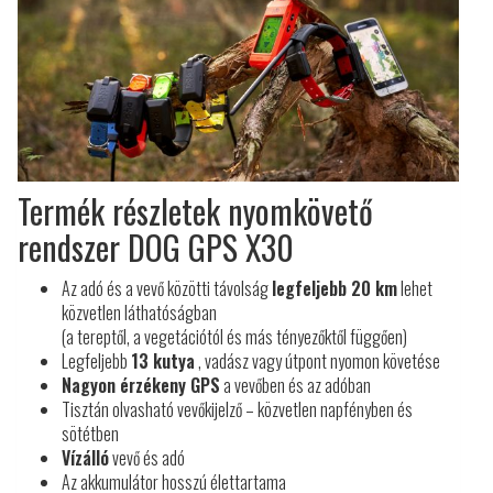
Termék részletek nyomkövető
rendszer DOG GPS X30
Az adó és a vevő közötti távolság
legfeljebb 20 km
lehet
közvetlen láthatóságban
(a tereptől, a vegetációtól és más tényezőktől függően)
Legfeljebb
13 kutya
, vadász vagy útpont nyomon követése
Nagyon érzékeny GPS
a vevőben és az adóban
Tisztán olvasható vevőkijelző – közvetlen napfényben és
sötétben
Vízálló
vevő és adó
Az akkumulátor hosszú élettartama