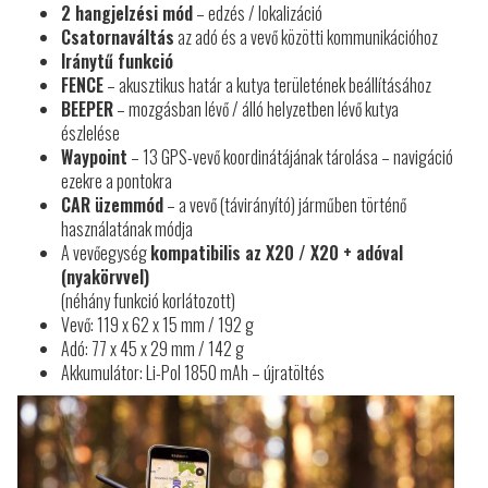
2 hangjelzési mód
– edzés / lokalizáció
Csatornaváltás
az adó és a vevő közötti kommunikációhoz
Iránytű funkció
FENCE
– akusztikus határ a kutya területének beállításához
BEEPER
– mozgásban lévő / álló helyzetben lévő kutya
észlelése
Waypoint
– 13 GPS-vevő koordinátájának tárolása – navigáció
ezekre a pontokra
CAR üzemmód
– a vevő (távirányító) járműben történő
használatának módja
A vevőegység
kompatibilis az X20 / X20 + adóval
(nyakörvvel)
(néhány funkció korlátozott)
Vevő: 119 x 62 x 15 mm / 192 g
Adó: 77 x 45 x 29 mm / 142 g
Akkumulátor: Li-Pol 1850 mAh – újratöltés