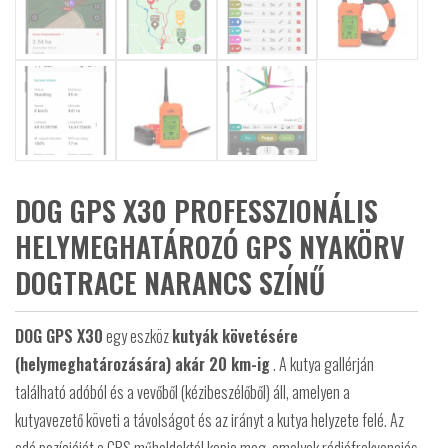
DOG GPS X30 PROFESSZIONÁLIS
HELYMEGHATÁROZÓ GPS NYAKÖRV
DOGTRACE NARANCS SZÍNŰ
DOG GPS X30
egy eszköz
kutyák követésére
(helymeghatározására) akár 20 km-ig
. A kutya gallérján
található adóból és a vevőből (kézibeszélőből) áll, amelyen a
kutyavezető követi a távolságot és az irányt a kutya helyzete felé. Az