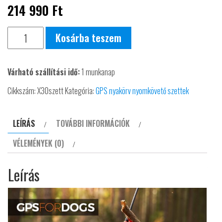
214 990
Ft
DOG
Kosárba teszem
GPS
X30
Várható szállítási idő:
1 munkanap
Professzionális
helymeghatározó
Cikkszám:
X30szett
Kategória:
GPS nyakörv nyomkövető szettek
GPS
nyakörv
LEÍRÁS
TOVÁBBI INFORMÁCIÓK
DOGTRACE
VÉLEMÉNYEK (0)
narancs
színű
Leírás
mennyiség