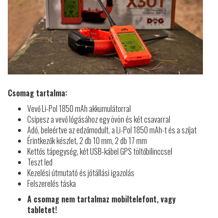
Csomag tartalma:
Vevő Li-Pol 1850 mAh akkumulátorral
Csipesz a vevő lógásához egy övön és két csavarral
Adó, beleértve az edzőmodult, a Li-Pol 1850 mAh-t és a szíjat
Érintkezők készlet, 2 db 10 mm, 2 db 17 mm
Kettős tápegység, két USB-kábel GPS töltőbilinccsel
Teszt led
Kezelési útmutató és jótállási igazolás
Felszerelés táska
A csomag nem tartalmaz mobiltelefont, vagy
tabletet!