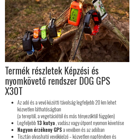
Termék részletek Képzési és
nyomkövető rendszer DOG GPS
X30T
Az adó és a vevő közötti távolság legfeljebb 20 km lehet
közvetlen láthatóságban
(a tereptől, a vegetációtól és más tényezőktől függően)
Legfeljebb
13 kutya
, vadász vagy útpont nyomon követése
Nagyon érzékeny GPS
a vevőben és az adóban
Tisztán olvasható vevőkijelző – közvetlen napfényben és