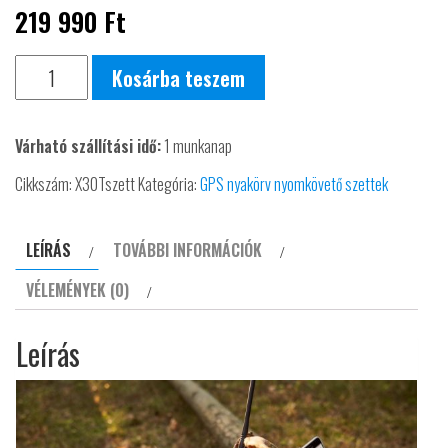
219 990
Ft
DOG
Kosárba teszem
GPS
X30T
Várható szállítási idő:
1 munkanap
Professzionális
helymeghatározó
Cikkszám:
X30Tszett
Kategória:
GPS nyakörv nyomkövető szettek
GPS
elektromos
LEÍRÁS
TOVÁBBI INFORMÁCIÓK
nyakörv
VÉLEMÉNYEK (0)
DOGTRACE
narancs
Leírás
színű
mennyiség