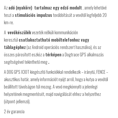
Az
adó (nyakörv)
tartalmaz egy edző modult
, amely lehetővé
teszi a
stimulációs impulzus
továbbítását a vevőtől legfeljebb 20
km-re.
A
vevőkészülék
vezeték nélküli kommunikáción
keresztül
csatlakoztatható mobiltelefonhoz vagy
táblagéphez
(az Android operációs rendszert használva), és az
összes párosított eszköz a
térképen
a Dogtrace GPS alkalmazás
segítségével tekinthető meg
.
A DOG GPS X30T kiegészítő funkciókkal rendelkezik – iránytű, FENCE –
akusztikus határ, amely információt nyújt arról, hogy a kutya a vevőtől
beállított távolságon túl mozog. A vevő megkönnyíti a jelenlegi
helyzetének megmentését, majd navigálását ehhez a helyzethez
(útpont-jellemző).
2 év garancia