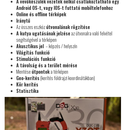
A vevőkészülék vezeték nélkül csatlakoztatható egy
Android OS-t, vagy IOS-t futtató mobiltelefonhoz
Online és offline térképek
Iránytű
Az összes eszköz
útvonalának rögzítése
A kutya ugatásának jelzése
az útvonalra való felvétel
segítségével a térképen
Akusztikus jel
– képzés / helyszín
Világítás funkció
Stimulációs funkció
A távolság és a terület mérése
Mentése
útpontok
a térképen
Geo-kerítés
(kerítés földrajzi koordinátákban)
Kör kerítés
Statisztika