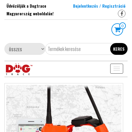
Skip
Üdvözöljük a Dogtrace
Bejelentkezés / Regisztráció
to
Magyarország weboldalán!
the
content
0
KERES
Toggle
navigati