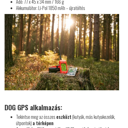
Adó: 77 x 45 x 34 mm / 166 g
Akkumulátor: Li-Pol 1850 mAh – újratöltés
DOG GPS alkalmazás:
Tekintse meg az összes
eszközt
(kutyák, más kutyakezelők,
útpontok)
a térképen