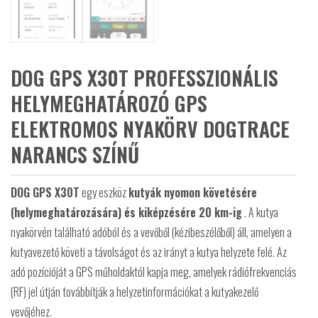
DOG GPS X30T PROFESSZIONÁLIS
HELYMEGHATÁROZÓ GPS
ELEKTROMOS NYAKÖRV DOGTRACE
NARANCS SZÍNŰ
DOG GPS X30T
egy eszköz
kutyák nyomon követésére
(helymeghatározására) és kiképzésére 20 km-ig
. A kutya
nyakörvén található adóból és a vevőből (kézibeszélőből) áll, amelyen a
kutyavezető követi a távolságot és az irányt a kutya helyzete felé. Az
adó pozícióját a GPS műholdaktól kapja meg, amelyek rádiófrekvenciás
(RF) jel útján továbbítják a helyzetinformációkat a kutyakezelő
vevőjéhez.