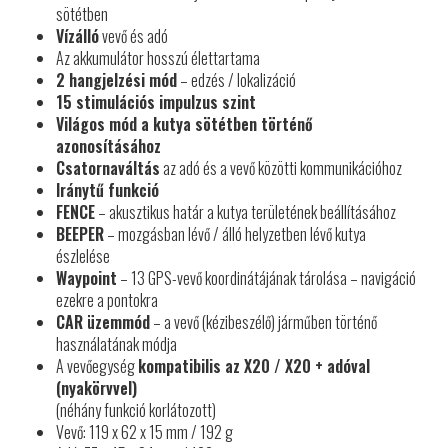
sötétben
Vízálló
vevő és adó
Az akkumulátor hosszú élettartama
2 hangjelzési mód
– edzés / lokalizáció
15 stimulációs impulzus szint
Világos mód a kutya sötétben történő
azonosításához
Csatornaváltás
az adó és a vevő közötti kommunikációhoz
Iránytű funkció
FENCE
– akusztikus határ a kutya területének beállításához
BEEPER
– mozgásban lévő / álló helyzetben lévő kutya
észlelése
Waypoint
– 13 GPS-vevő koordinátájának tárolása – navigáció
ezekre a pontokra
CAR üzemmód
– a vevő (kézibeszélő) járműben történő
használatának módja
A vevőegység
kompatibilis az X20 / X20 + adóval
(nyakörvvel)
(néhány funkció korlátozott)
Vevő: 119 x 62 x 15 mm / 192 g