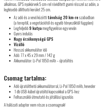
alkalmas. GPS nyakörvek 5 cm-rel rövidített gumi résszel az adón, a
legkisebb állítható kerület 25 cm.
Az adó és a vevő közötti
távolság 20 km-re
szabadban
(a tereptől, a vegetációtól és egyéb tényezőktől függően)
Legfeljebb
9 kutya
megfigyelése egy vevőn
Gyors indulás
Nagy érzékenységű GPS
Vízálló
Hosszú akkumulátor idő
Adó: 77 x 45 x 29 mm / 142 g
Akkumulátor: Li-Pol 1850 mAh – újratöltés
Csomag tartalma:
Adó újratölthető akkumulátorral, Li-Pol 1850 mAh, heveder
1 db USB-kábel újratöltő kapcsokkal a GPS-hez
Felhasználói útmutató és jótállási igazolás
A hálózati adapter nem része a csomagnak!