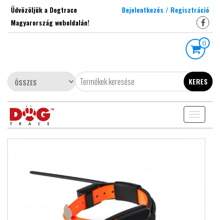
Skip
Üdvözöljük a Dogtrace
Bejelentkezés / Regisztráció
to
Magyarország weboldalán!
the
content
0
KERES
Toggle
navigati