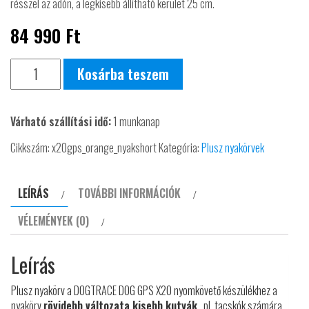
résszel az adón, a legkisebb állítható kerület 25 cm.
84 990
Ft
GPS
Kosárba teszem
X20
Short
Várható szállítási idő:
1 munkanap
plusz
nyakörv
Cikkszám:
x20gps_orange_nyakshort
Kategória:
Plusz nyakörvek
Professzionális
helymeghatározó
LEÍRÁS
TOVÁBBI INFORMÁCIÓK
DOGTRACE
VÉLEMÉNYEK (0)
DOG
mennyiség
Leírás
Plusz nyakörv a DOGTRACE DOG GPS X20 nyomkövető készülékhez a
nyakörv
rövidebb változata
kisebb kutyák
, pl. tacskók számára