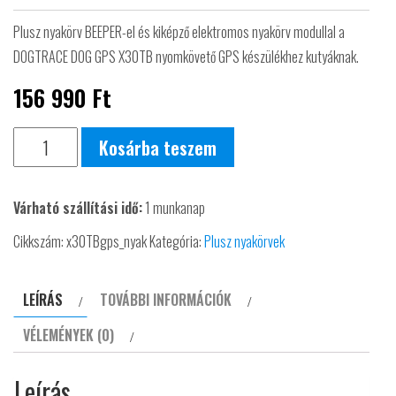
Plusz nyakörv BEEPER-el és kiképző elektromos nyakörv modullal a
DOGTRACE DOG GPS X30TB nyomkövető GPS készülékhez kutyáknak.
156 990
Ft
GPS
Kosárba teszem
X30TB
plusz
Várható szállítási idő:
1 munkanap
nyakörv
Professzionális
Cikkszám:
x30TBgps_nyak
Kategória:
Plusz nyakörvek
helymeghatározó
DOGTRACE
LEÍRÁS
TOVÁBBI INFORMÁCIÓK
DOG
VÉLEMÉNYEK (0)
BEEPER-
el
Leírás
és