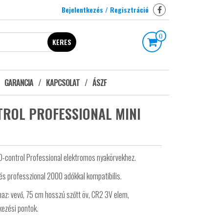
Bejelentkezés / Regisztráció
0
KERES
GARANCIA
KAPCSOLAT
ÁSZF
ROL PROFESSIONAL MINI
D-control Professional elektromos nyakörvekhez.
és professzional 2000 adókkal kompatibilis.
az: vevő, 75 cm hosszú szőtt öv, CR2 3V elem,
kezési pontok.