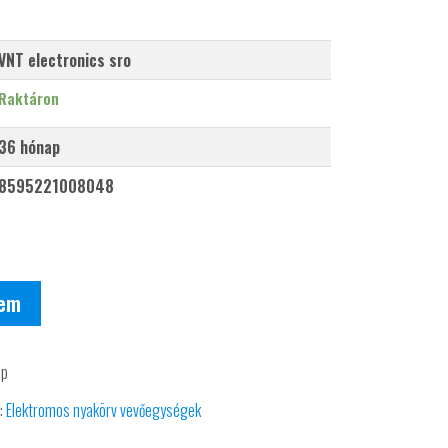
VNT electronics sro
Raktáron
36 hónap
8595221008048
zem
ap
:
Elektromos nyakörv vevőegységek