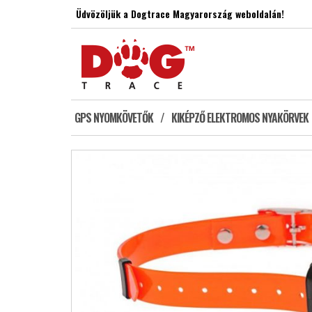
Skip
Üdvözöljük a Dogtrace Magyarország weboldalán!
to
the
content
GPS NYOMKÖVETŐK
KIKÉPZŐ ELEKTROMOS NYAKÖRVEK