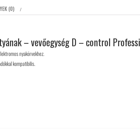
nyakörv
YEK (0)
mennyiség
tyának – vevőegység D – control Profess
elektromos nyakörvekhez.
dókkal kompatibilis.