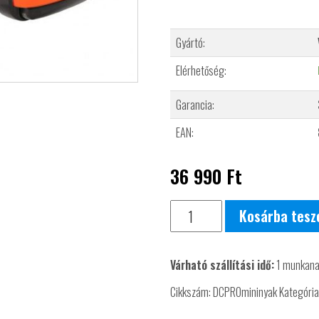
Gyártó:
Elérhetőség:
Garancia:
EAN:
36 990
Ft
Dogtrace
Kosárba tes
D-
control
Várható szállítási idő:
1 munkan
Professional
mini
Cikkszám:
DCPROmininyak
Kategória
plusz