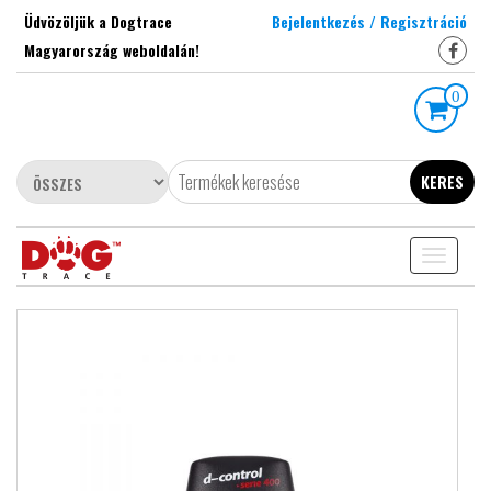
Skip
Üdvözöljük a Dogtrace
Bejelentkezés / Regisztráció
to
Magyarország weboldalán!
the
content
0
KERES
Toggle
navigati