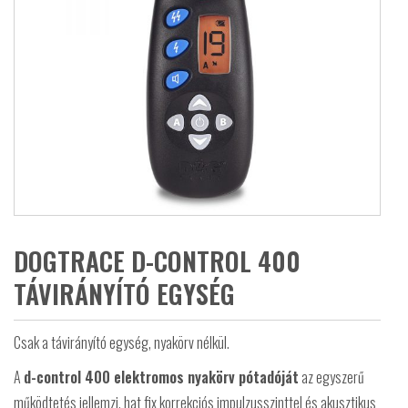
DOGTRACE D-CONTROL 400
TÁVIRÁNYÍTÓ EGYSÉG
Csak a távirányító egység, nyakörv nélkül.
A
d-control 400 elektromos nyakörv pótadóját
az egyszerű
működtetés jellemzi, hat fix korrekciós impulzusszinttel és akusztikus