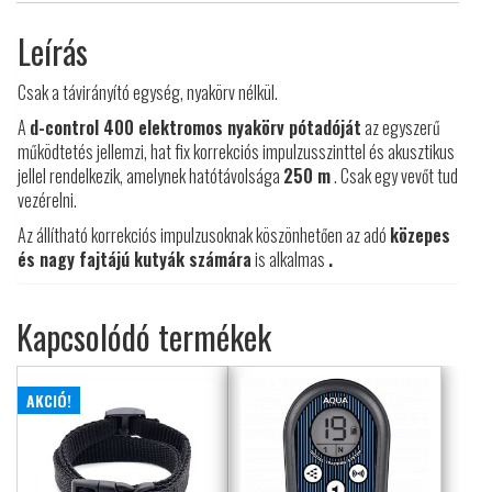
Leírás
Csak a távirányító egység, nyakörv nélkül.
A
d-control 400 elektromos nyakörv pótadóját
az egyszerű
működtetés jellemzi, hat fix korrekciós impulzusszinttel és akusztikus
jellel rendelkezik, amelynek hatótávolsága
250 m
. Csak egy vevőt tud
vezérelni.
Az állítható korrekciós impulzusoknak köszönhetően az adó
közepes
és nagy fajtájú kutyák számára
is alkalmas
.
Kapcsolódó termékek
AKCIÓ!