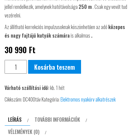
jellel rendelkezik, amelynek hatótávolsága
250 m
. Csak egy vevőt tud
vezérelni.
Az állítható korrekciós impulzusoknak köszönhetően az adó
közepes
és nagy fajtájú kutyák számára
is alkalmas
.
30 990
Ft
Dogtrace
Kosárba teszem
D-
control
Várható szállítási idő:
kb. 1 hét
400
távirányító
Cikkszám:
DC400táv
Kategória:
Elektromos nyakörv alkatrészek
egység
mennyiség
LEÍRÁS
TOVÁBBI INFORMÁCIÓK
VÉLEMÉNYEK (0)