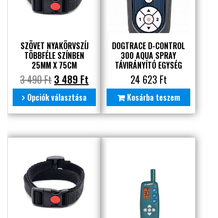
SZÖVET NYAKÖRVSZÍJ
DOGTRACE D-CONTROL
TÖBBFÉLE SZÍNBEN
300 AQUA SPRAY
25MM X 75CM
TÁVIRÁNYÍTÓ EGYSÉG
3 490
Ft
3 489
Ft
24 623
Ft
Opciók választása
Kosárba teszem