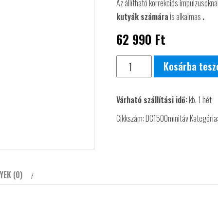
Az állítható korrekciós impulzusokn
kutyák számára
is alkalmas
.
62 990
Ft
Dogtrace
Kosárba tes
D-
control
Várható szállítási idő:
kb. 1 hét
1500
mini
Cikkszám:
DC1500minitáv
Kategória
távirányító
egység
mennyiség
YEK (0)