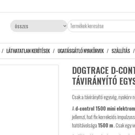
LÁTHATATLAN KERÍTÉSEK
UGATÁSGÁTLÓ NYAKÖRVEK
SZÁLLÍTÁS
DOGTRACE D-CONT
TÁVIRÁNYÍTÓ EGY
Csak a távirányító egység, nyakörv né
A
d-control 1500 mini elektro
jellemzi, hat fix korrekciós impulzuss
hatótávolsága
1500 m
. Csak egy v