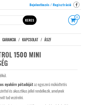
Bejelentkezés / Regisztráció
0
KERES
GARANCIA
KAPCSOLAT
ÁSZF
ROL 1500 MINI
SÉG
lkül.
mos nyakörv pótadóját
az egyszerű működtetés
zinttel és akusztikus jellel rendelkezik, amelynek
evőt tud vezérelni.