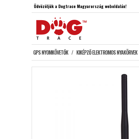
Skip
Üdvözöljük a Dogtrace Magyarország weboldalán!
to
the
content
GPS NYOMKÖVETŐK
KIKÉPZŐ ELEKTROMOS NYAKÖRVEK