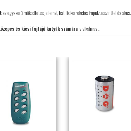
t
az egyszerű működtetés jellemzi, hat fix korrekciós impulzusszinttel és akus
közepes és kicsi fajtájú kutyák számára
is alkalmas
.