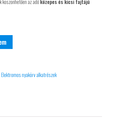
ak köszönhetően az adó
közepes és kicsi fajtájú
zem
:
Elektromos nyakörv alkatrészek