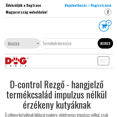
Skip
Üdvözöljük a Dogtrace
Bejelentkezés / Regisztráció
to
Magyarország weboldalán!
the
content
0
KERES
Toggle
navigati
D-control Rezgő - hangjelző
termékcsalád impulzus nélkül
érzékeny kutyáknak
Érzékeny kutyáknak kiképző nyakörv, elektromos impulzus nélkül, csak